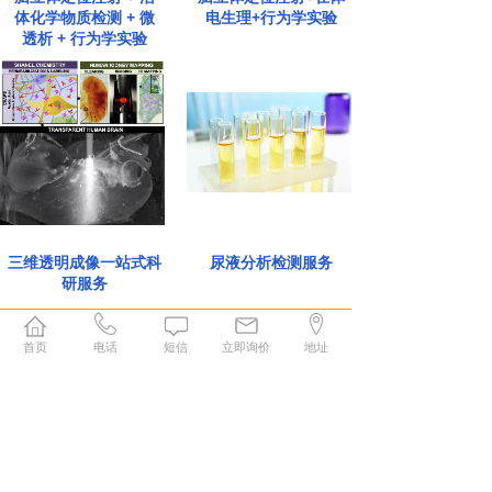
体化学物质检测 + 微
电生理+行为学实验
透析 + 行为学实验
三维透明成像一站式科
尿液分析检测服务
研服务
首页
电话
短信
立即询价
地址
1
2
3
末页 >>