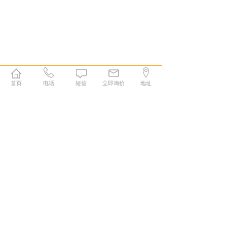
首页
电话
短信
立即询价
地址
1
康森特生物科技（长沙）有限公司