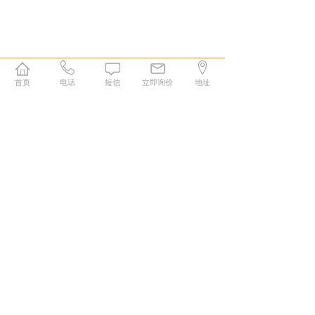
首页
电话
短信
立即询价
地址
1
康森特生物科技（长沙）有限公司
厚谱实验室（长沙）有限公司
售前：+86-0731-84228665
技术：+86-180-7311-8029
+86 -180 7516 6076
邮箱：consentcs@163.com
售后：+86 -180 7516 7741
地址：湖南省长沙市高新技术开发区青山