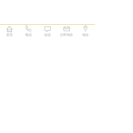
首页
电话
短信
立即询价
地址
1
康森特生物科技（长沙）有限公司
厚谱实验室（长沙）有限公司
售前：+86-0731-84228665
技术：+86-180-7311-8029
+86 -180 7516 6076
邮箱：consentcs@163.com
售后：+86 -180 7516 7741
地址：湖南省长沙市高新技术开发区青山