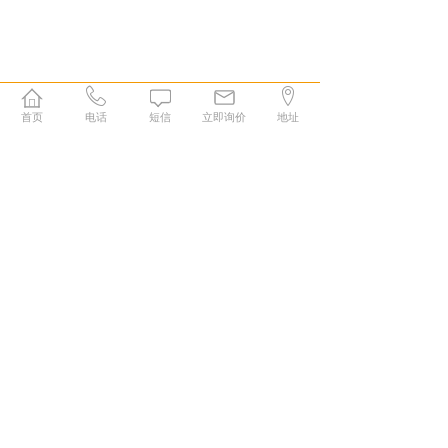
首页
电话
短信
立即询价
地址
1
康森特生物科技（长沙）有限公司
厚谱实验室（长沙）有限公司
售前：+86-0731-84228665
技术：+86-180-7311-8029
+86 -180 7516 6076
邮箱：consentcs@163.com
售后：+86 -180 7516 7741
地址：湖南省长沙市高新技术开发区青山