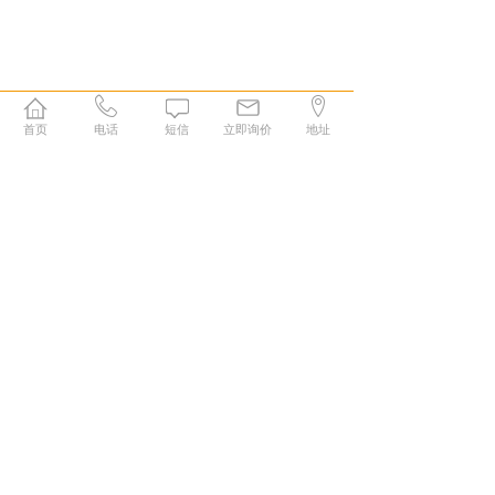
首页
电话
短信
立即询价
地址
1
2
末页 >>
康森特生物科技（长沙）有限公司
厚谱实验室（长沙）有限公司
售前：+86-0731-84228665
技术：+86-180-7311-8029
+86 -180 7516 6076
邮箱：consentcs@163.com
售后：+86 -180 7516 7741
地址：湖南省长沙市高新技术开发区青山